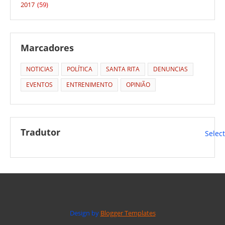
2017
(59)
Marcadores
NOTICIAS
POLÍTICA
SANTA RITA
DENUNCIAS
EVENTOS
ENTRENIMENTO
OPINIÃO
Tradutor
Selec
Design by
Blogger Templates