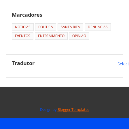
Marcadores
NOTICIAS
POLÍTICA
SANTA RITA
DENUNCIAS
EVENTOS
ENTRENIMENTO
OPINIÃO
Tradutor
Selec
Design by
Blogger Templates