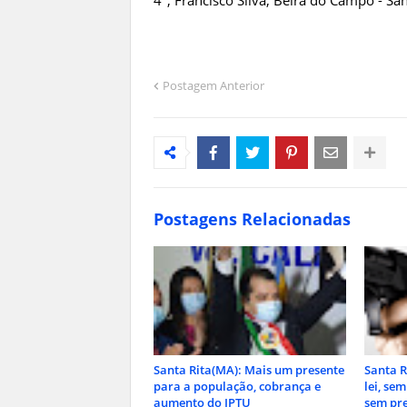
4º, Francisco Silva, Beira do Campo - San
Postagem Anterior
Postagens Relacionadas
Santa Rita(MA): Mais um presente
Santa R
para a população, cobrança e
lei, se
aumento do IPTU
sem pre