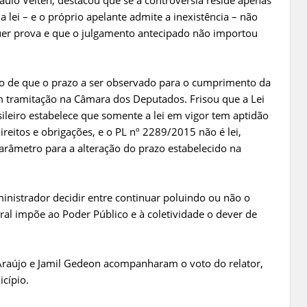
ulo Velten, destacou que se a controvérsia reside apenas
lei – e o próprio apelante admite a inexistência – não
er prova e que o julgamento antecipado não importou
 de que o prazo a ser observado para o cumprimento da
m tramitação na Câmara dos Deputados. Frisou que a Lei
ileiro estabelece que somente a lei em vigor tem aptidão
direitos e obrigações, e o PL nº 2289/2015 não é lei,
arâmetro para a alteração do prazo estabelecido na
nistrador decidir entre continuar poluindo ou não o
ral impõe ao Poder Público e à coletividade o dever de
Araújo e Jamil Gedeon acompanharam o voto do relator,
cípio.