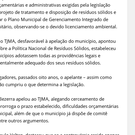
çamentárias e administrativas exigidas pela legislação
projeto de tratamento e disposição de resíduos sólidos e
tar o Plano Municipal de Gerenciamento Integrado de
nitário, observando-se o devido licenciamento ambiental.
o TJMA, desfavorável à apelação do município, apontou
re a Política Nacional de Resíduos Sólidos, estabeleceu
cípios adotassem todas as providências legais e
ientalmente adequado dos seus resíduos sólidos.
dores, passados oito anos, o apelante – assim como
não cumpriu o que determina a legislação.
ezerra apelou ao TJMA, alegando cerceamento de
 prorroga o prazo estabelecido, dificuldades orçamentárias
cipal, além de que o município já dispõe de comitê
ntre outros argumentos.