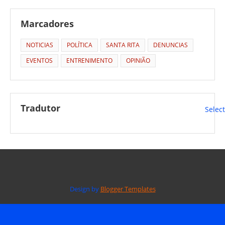
Marcadores
NOTICIAS
POLÍTICA
SANTA RITA
DENUNCIAS
EVENTOS
ENTRENIMENTO
OPINIÃO
Tradutor
Selec
Design by
Blogger Templates