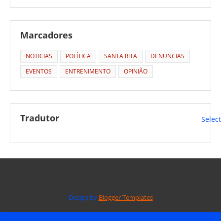
Marcadores
NOTICIAS
POLÍTICA
SANTA RITA
DENUNCIAS
EVENTOS
ENTRENIMENTO
OPINIÃO
Tradutor
Selec
Design by
Blogger Templates